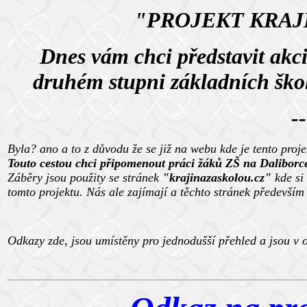
"PROJEKT KRAJ
Dnes vám chci představit akci
druhém stupni základních škol 
--
Byla? ano a to z důvodu že se již na webu kde je tento projek
Touto cestou chci
připomenout práci žáků ZŠ na Daliborc
Záběry jsou použity se stránek
"krajinazaskolou.cz"
kde si
tomto projektu. Nás ale zajímají a těchto stránek předevší
Odkazy zde, jsou umístěny pro jednodušší přehled a jsou v 