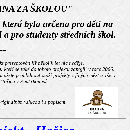
INA ZA ŠKOLOU"
 která byla určena pro děti na
a pro studenty středních škol.
--
t prezentován již několik let nic neděje.
e,
kteří se také do tohoto projektu zapojili v roce 2006.
 můžete prohlídnout další projekty z jiných měst a vše o
m Hořice v Podkrkonoší.
originálním vzhledu i s popisem.